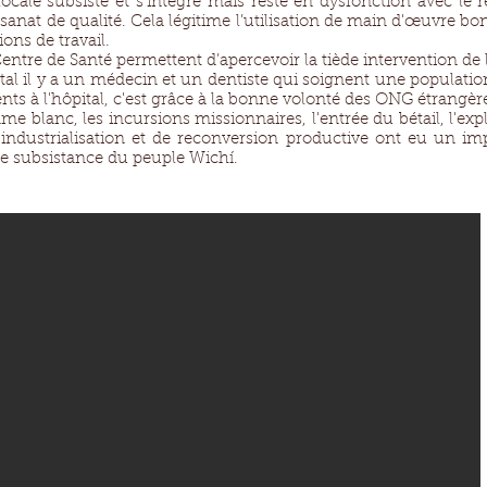
ocale subsiste et s'intègre mais reste en dysfonction avec le r
tisanat de qualité. Cela légitime l’utilisation de main d'œuvre 
ons de travail.
ntre de Santé permettent d’apercevoir la tiède intervention de l
tal il y a un médecin et un dentiste qui soignent une population 
ts à l'hôpital, c'est grâce à la bonne volonté des ONG étrangèr
me blanc, les incursions missionnaires, l'entrée du bétail, l'expl
'industrialisation et de reconversion productive ont eu un imp
de subsistance du peuple Wichí.