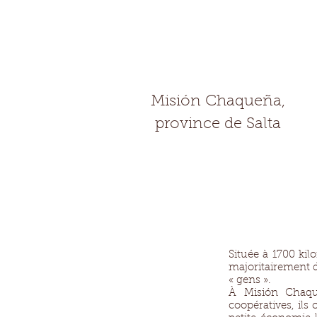
Misión Chaqueña,
province de Salta
Située à 1700 ki
majoritairement d
« gens ».
À Misión Chaque
coopératives, ils 