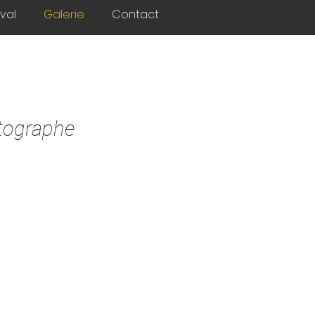
ival
Galerie
Contact
tographe