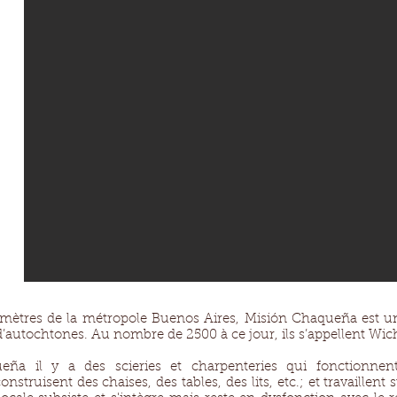
lomètres de la métropole Buenos Aires, Misión Chaqueña est u
’autochtones. Au nombre de 2500 à ce jour, ils s’appellent Wichí
ña il y a des scieries et charpenteries qui fonctionne
construisent des chaises, des tables, des lits, etc.; et travaille