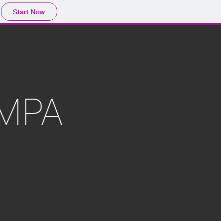
Start Now
MPA