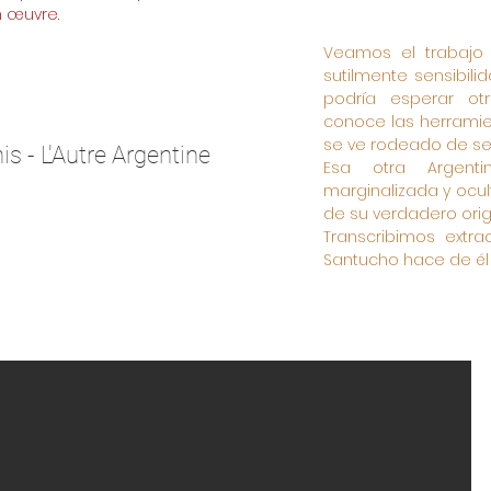
n œuvre.
Veamos el trabajo
sutilmente sensibili
podría esperar ot
conoce las herramie
se ve rodeado de se
is - L'Autre Argentine
Esa otra Argenti
marginalizada y ocul
de su verdadero ori
Transcribimos extr
Santucho hace de él