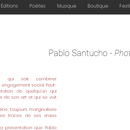
Éditions
Poètes
Musique
Boutique
Fest
Pablo Santucho -
Pho
te qui sait combiner
et engagement social. Peut-
tation de
quelqu'un qui
rs de son art et qui se voit
tine, toujours marginalisée
les traces de ses vraies
la présentation que Pablo