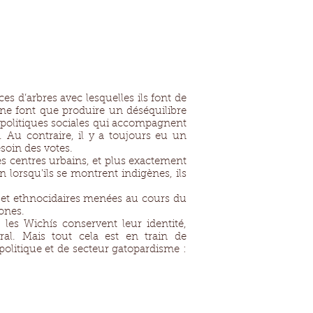
es d’arbres avec lesquelles ils font de
 ne font que produire un déséquilibre
de politiques sociales qui accompagnent
. Au contraire, il y a toujours eu un
soin des votes.
s centres urbains, et plus exactement
n lorsqu'ils se montrent indigènes, ils
es et ethnocidaires menées au cours du
ones.
les Wichís conservent leur identité,
tral. Mais tout cela est en train de
olitique et de secteur gatopardisme :