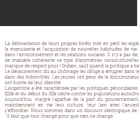
La déforestation de leurs propres forêts met en péril les espèc
la menuiserie et l'acquisition de nouvelles habitudes de vie
dans l'environnement et les relations sociales. Il n'y a pas 
de manière cohérente ce type d'asymétries socioculturelles
manque de respect pour l'Indien, sauf quand la politique a be
Le déracinement dû au chômage les oblige à émigrer dans le
dans des bidonvilles. Les jeunes ont peur de la discriminatio
ont honte de leur identité.
L'Argentine a été caractérisée par les politiques génocidair
XIXe et du début du XXe siècle contre les populations autocht
Aujourd'hui, malgré l'apathie de la part du gouvernement, 
maintiennent en vie leur culture, leur lien avec l'ances
s'effondrer. Nous sommes dans un discours idéologique de p
¨il faut que tout change pour que rien ne change¨.