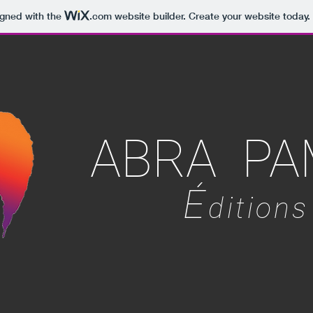
igned with the
.com
website builder. Create your website today.
ABRA PA
É
ditions