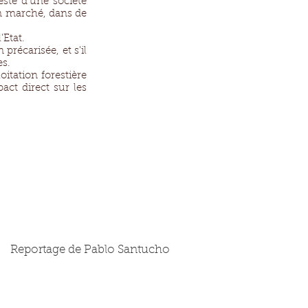
este d’une société
bon marché, dans de
’Etat.
précarisée, et s'il
es.
oitation forestière
act direct sur les
Reportage de Pablo Santucho