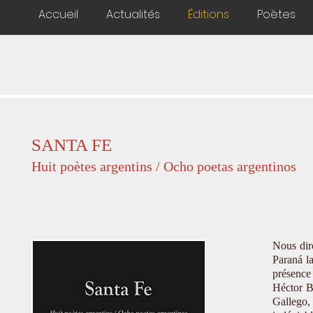
Accueil
Actualités
Éditions
Poètes
SANTA FE
Huit poètes argentins / Ocho poetas argentinos
Nous diro
Paraná l
présence 
Héctor B
Gallego, 